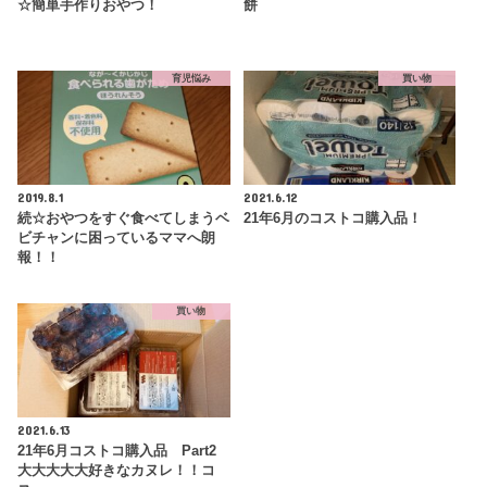
☆簡単手作りおやつ！
餅
育児悩み
買い物
2019.8.1
2021.6.12
続☆おやつをすぐ食べてしまうベ
21年6月のコストコ購入品！
ビチャンに困っているママへ朗
報！！
買い物
2021.6.13
21年6月コストコ購入品 Part2
大大大大大好きなカヌレ！！コ