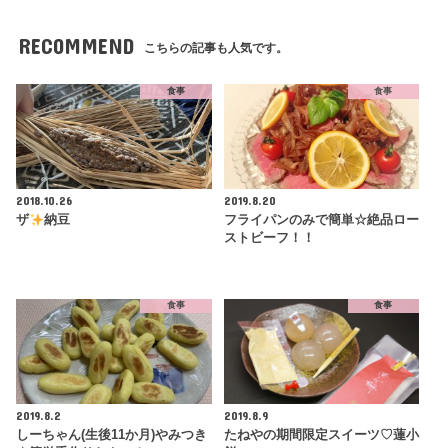
RECOMMEND
こちらの記事も人気です。
食事
食事
2018.10.26
2019.8.20
ザ
納豆
フライパンのみで簡単☆絶品ロー
ストビーフ！！
食事
食事
2019.8.2
2019.8.9
しーちゃん(生後11か月)やみつき
たねやの期間限定スイーツ♡蓮小