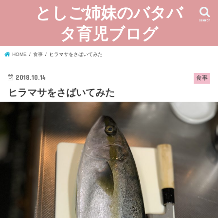
としご姉妹のバタバ
search
タ育児ブログ
HOME
食事
ヒラマサをさばいてみた
2018.10.14
食事
ヒラマサをさばいてみた