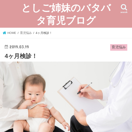
としご姉妹のバタバ
search
タ育児ブログ
HOME
育児悩み
4ヶ月検診！
2019.03.19
育児悩み
4ヶ月検診！