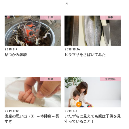
ス…
日常
食事
2019.8.4
2018.10.14
鮎つかみ体験
ヒラマサをさばいてみた
出産
育児悩み
2019.8.12
2019.8.5
出産の思い出（3）～本陣痛～長
いたずらに見えても親は子供を見
すぎ
守っていること！