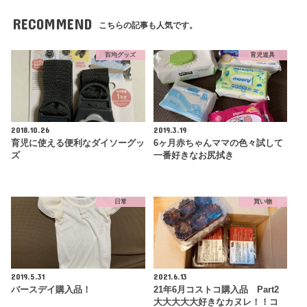
RECOMMEND
こちらの記事も人気です。
百均グッズ
育児道具
2018.10.26
2019.3.19
育児に使える便利なダイソーグッ
6ヶ月赤ちゃんママの色々試して
ズ
一番好きなお尻拭き
日常
買い物
2019.5.31
2021.6.13
バースデイ購入品！
21年6月コストコ購入品 Part2
大大大大大好きなカヌレ！！コ